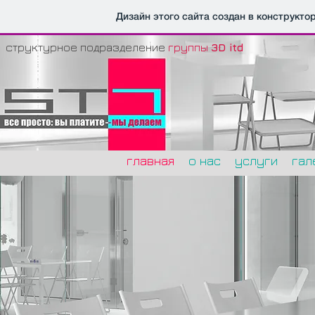
Дизайн этого сайта создан в конструкто
структурное подразделение
группы
3D itd
главная
о нас
услуги
гал