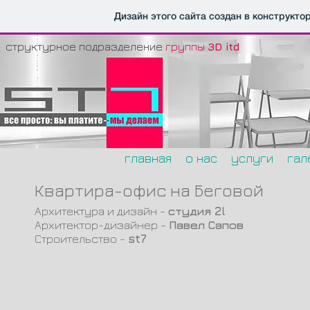
Дизайн этого сайта создан в конструкто
структурное подразделение
группы
3D itd
главная
о нас
услуги
гал
Квартира-офис на Беговой
Архитектура и дизайн -
студия 2l
Архитектор-дизайнер -
Павел Сапов
Строительство -
st7